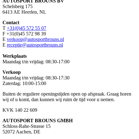
AUTOSPORT BROUNS BV
Schelsberg 175
6413 AE Heerlen, NL
Contact
T
+31(0)45 572 55 07
F +31(0)45 572 98 39
E
verkoop@autosportbrouns.nl
E
receptie@autosportbrouns.nl
Werkplaats
Maandag t/m vrijdag: 08:30-17:00
Verkoop
Maandag t/m vrijdag: 08:30-17:30
Zaterdag: 10:00-15:00
Buiten de reguliere openingstijden open op afspraak. Graag horen
wij of u komt, dan kunnen wij ruim de tijd voor u nemen.
KVK 140 22 609
AUTOSPORT BROUNS GMBH
Schloss-Rahe-Strasse 15
52072 Aachen, DE