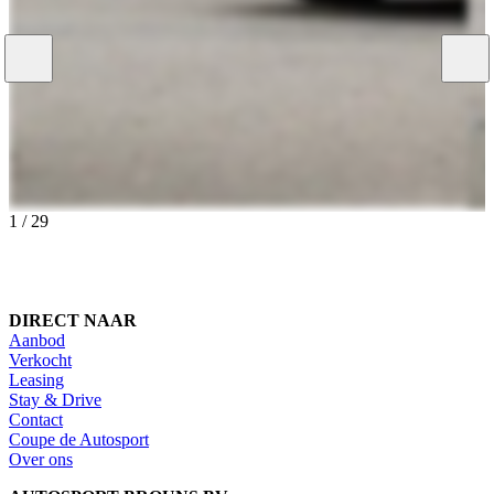
1
/
29
DIRECT NAAR
Aanbod
Verkocht
Leasing
Stay & Drive
Contact
Coupe de Autosport
Over ons