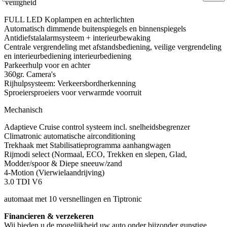
Veiligheid
FULL LED Koplampen en achterlichten
Automatisch dimmende buitenspiegels en binnenspiegels
Antidiefstalalarmsysteem + interieurbewaking
Centrale vergrendeling met afstandsbediening, veilige vergrendeling
en interieurbediening interieurbediening
Parkeerhulp voor en achter
360gr. Camera's
Rijhulpsysteem: Verkeersbordherkenning
Sproeiersproeiers voor verwarmde voorruit
Mechanisch
Adaptieve Cruise control systeem incl. snelheidsbegrenzer
Climatronic automatische airconditioning
Trekhaak met Stabilisatieprogramma aanhangwagen
Rijmodi select (Normaal, ECO, Trekken en slepen, Glad,
Modder/spoor & Diepe sneeuw/zand
4-Motion (Vierwielaandrijving)
3.0 TDI V6
automaat met 10 versnellingen en Tiptronic
Financieren & verzekeren
Wij bieden u de mogelijkheid uw auto onder bijzonder gunstige