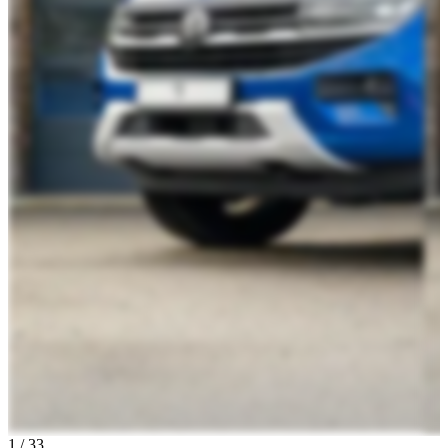
1
/
33