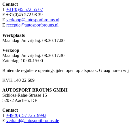
Contact
T
+31(0)45 572 55 07
F +31(0)45 572 98 39
E
verkoop@autosportbrouns.nl
E
receptie@autosportbrouns.nl
Werkplaats
Maandag t/m vrijdag: 08:30-17:00
Verkoop
Maandag t/m vrijdag: 08:30-17:30
Zaterdag: 10:00-15:00
Buiten de reguliere openingstijden open op afspraak. Graag horen wij
KVK 140 22 609
AUTOSPORT BROUNS GMBH
Schloss-Rahe-Strasse 15
52072 Aachen, DE
Contact
T
+49 (0)157 72519993
E
verkauf@autosportbrouns.de