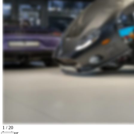
1
/
20
Interieur