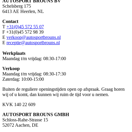
AUTOSPORT BROUNS BV
Schelsberg 175
6413 AE Heerlen, NL
Contact
T
+31(0)45 572 55 07
F +31(0)45 572 98 39
E
verkoop@autosportbrouns.nl
E
receptie@autosportbrouns.nl
Werkplaats
Maandag t/m vrijdag: 08:30-17:00
Verkoop
Maandag t/m vrijdag: 08:30-17:30
Zaterdag: 10:00-15:00
Buiten de reguliere openingstijden open op afspraak. Graag horen
wij of u komt, dan kunnen wij ruim de tijd voor u nemen.
KVK 140 22 609
AUTOSPORT BROUNS GMBH
Schloss-Rahe-Strasse 15
52072 Aachen, DE