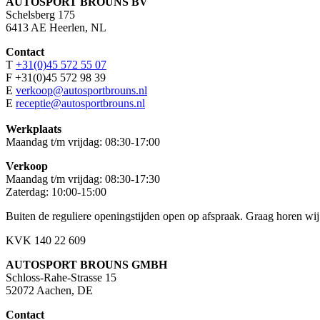
AUTOSPORT BROUNS BV
Schelsberg 175
6413 AE Heerlen, NL
Contact
T
+31(0)45 572 55 07
F +31(0)45 572 98 39
E
verkoop@autosportbrouns.nl
E
receptie@autosportbrouns.nl
Werkplaats
Maandag t/m vrijdag: 08:30-17:00
Verkoop
Maandag t/m vrijdag: 08:30-17:30
Zaterdag: 10:00-15:00
Buiten de reguliere openingstijden open op afspraak. Graag horen wij
KVK 140 22 609
AUTOSPORT BROUNS GMBH
Schloss-Rahe-Strasse 15
52072 Aachen, DE
Contact