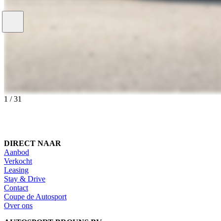
1
/
31
DIRECT NAAR
Aanbod
Verkocht
Leasing
Stay & Drive
Contact
Coupe de Autosport
Over ons