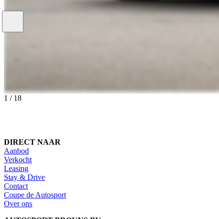
1
/
18
DIRECT NAAR
Aanbod
Verkocht
Leasing
Stay & Drive
Contact
Coupe de Autosport
Over ons