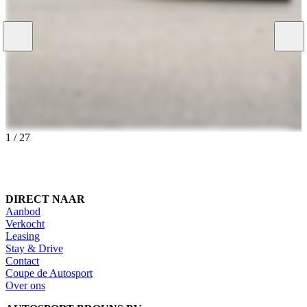
1
/
27
DIRECT NAAR
Aanbod
Verkocht
Leasing
Stay & Drive
Contact
Coupe de Autosport
Over ons