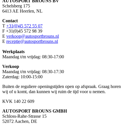
AUTOSPORT BROUNS BV
Schelsberg 175
6413 AE Heerlen, NL
Contact
T
+31(0)45 572 55 07
F +31(0)45 572 98 39
E
verkoop@autosportbrouns.nl
E
receptie@autosportbrouns.nl
Werkplaats
Maandag t/m vrijdag: 08:30-17:00
Verkoop
Maandag t/m vrijdag: 08:30-17:30
Zaterdag: 10:00-15:00
Buiten de reguliere openingstijden open op afspraak. Graag horen
wij of u komt, dan kunnen wij ruim de tijd voor u nemen.
KVK 140 22 609
AUTOSPORT BROUNS GMBH
Schloss-Rahe-Strasse 15
52072 Aachen, DE