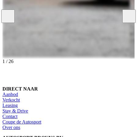
1
/
26
DIRECT NAAR
Aanbod
Verkocht
Leasing
Stay & Drive
Contact
Coupe de Autosport
Over ons