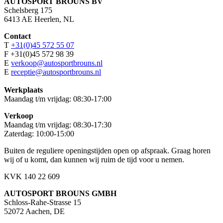
AUTOSPORT BROUNS BV
Schelsberg 175
6413 AE Heerlen, NL
Contact
T
+31(0)45 572 55 07
F +31(0)45 572 98 39
E
verkoop@autosportbrouns.nl
E
receptie@autosportbrouns.nl
Werkplaats
Maandag t/m vrijdag: 08:30-17:00
Verkoop
Maandag t/m vrijdag: 08:30-17:30
Zaterdag: 10:00-15:00
Buiten de reguliere openingstijden open op afspraak. Graag horen
wij of u komt, dan kunnen wij ruim de tijd voor u nemen.
KVK 140 22 609
AUTOSPORT BROUNS GMBH
Schloss-Rahe-Strasse 15
52072 Aachen, DE