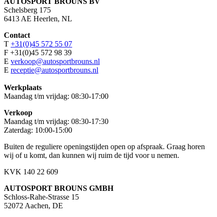
AUTOSPORT BROUNS BV
Schelsberg 175
6413 AE Heerlen, NL
Contact
T
+31(0)45 572 55 07
F +31(0)45 572 98 39
E
verkoop@autosportbrouns.nl
E
receptie@autosportbrouns.nl
Werkplaats
Maandag t/m vrijdag: 08:30-17:00
Verkoop
Maandag t/m vrijdag: 08:30-17:30
Zaterdag: 10:00-15:00
Buiten de reguliere openingstijden open op afspraak. Graag horen
wij of u komt, dan kunnen wij ruim de tijd voor u nemen.
KVK 140 22 609
AUTOSPORT BROUNS GMBH
Schloss-Rahe-Strasse 15
52072 Aachen, DE