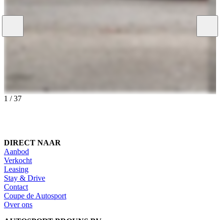
1
/
37
DIRECT NAAR
Aanbod
Verkocht
Leasing
Stay & Drive
Contact
Coupe de Autosport
Over ons