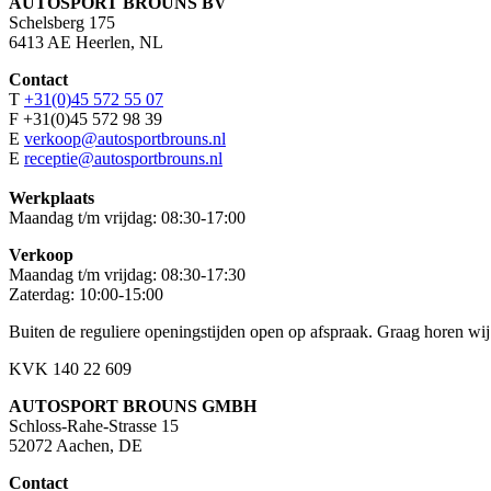
AUTOSPORT BROUNS BV
Schelsberg 175
6413 AE Heerlen, NL
Contact
T
+31(0)45 572 55 07
F +31(0)45 572 98 39
E
verkoop@autosportbrouns.nl
E
receptie@autosportbrouns.nl
Werkplaats
Maandag t/m vrijdag: 08:30-17:00
Verkoop
Maandag t/m vrijdag: 08:30-17:30
Zaterdag: 10:00-15:00
Buiten de reguliere openingstijden open op afspraak. Graag horen wij
KVK 140 22 609
AUTOSPORT BROUNS GMBH
Schloss-Rahe-Strasse 15
52072 Aachen, DE
Contact