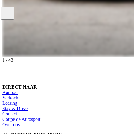
1
/
43
DIRECT NAAR
Aanbod
Verkocht
Leasing
Stay & Drive
Contact
Coupe de Autosport
Over ons