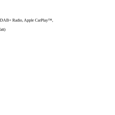
e, DAB+ Radio, Apple CarPlay™,
att)