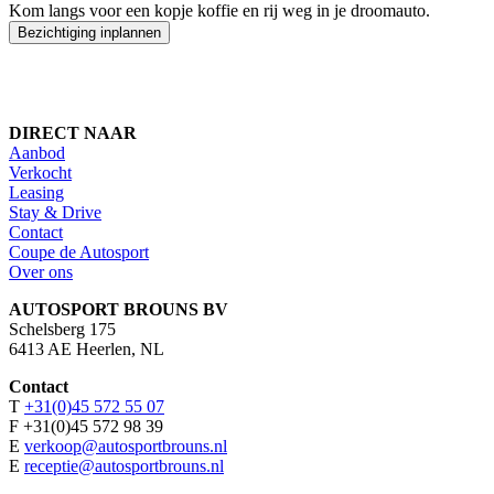
Kom langs voor een kopje koffie en rij weg in je droomauto.
Bezichtiging inplannen
DIRECT NAAR
Aanbod
Verkocht
Leasing
Stay & Drive
Contact
Coupe de Autosport
Over ons
AUTOSPORT BROUNS BV
Schelsberg 175
6413 AE Heerlen, NL
Contact
T
+31(0)45 572 55 07
F +31(0)45 572 98 39
E
verkoop@autosportbrouns.nl
E
receptie@autosportbrouns.nl