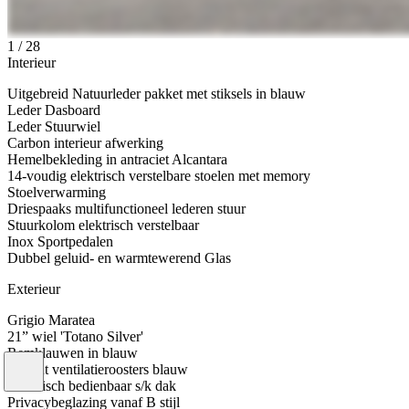
1
/
28
Interieur
Uitgebreid Natuurleder pakket met stiksels in blauw
Leder Dasboard
Leder Stuurwiel
Carbon interieur afwerking
Hemelbekleding in antraciet Alcantara
14-voudig elektrisch verstelbare stoelen met memory
Stoelverwarming
Driespaaks multifunctioneel lederen stuur
Stuurkolom elektrisch verstelbaar
Inox Sportpedalen
Dubbel geluid- en warmtewerend Glas
Exterieur
Grigio Maratea
21” wiel 'Totano Silver'
Remklauwen in blauw
Accent ventilatieroosters blauw
Elektrisch bedienbaar s/k dak
Privacybeglazing vanaf B stijl