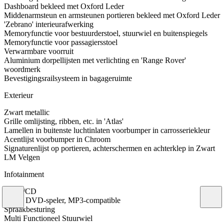
Dashboard bekleed met Oxford Leder
Middenarmsteun en armsteunen portieren bekleed met Oxford Leder
'Zebrano' interieurafwerking
Memoryfunctie voor bestuurderstoel, stuurwiel en buitenspiegels
Memoryfunctie voor passagiersstoel
Verwarmbare voorruit
Aluminium dorpellijsten met verlichting en 'Range Rover'
woordmerk
Bevestigingsrailsysteem in bagageruimte
Exterieur
Zwart metallic
Grille omlijsting, ribben, etc. in 'Atlas'
Lamellen in buitenste luchtinlaten voorbumper in carrosseriekleur
Acentlijst voorbumper in Chroom
Signaturenlijst op portieren, achterschermen en achterklep in Zwart
LM Velgen
Infotainment
Radio/CD
CD & DVD-speler, MP3-compatible
Spraakbesturing
Multi Functioneel Stuurwiel