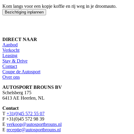
Kom langs voor een kopje koffie en rij weg in je droomauto.
Bezichtiging inplannen
DIRECT NAAR
Aanbod
Verkocht
Leasing
Stay & Drive
Contact
Coupe de Autosport
Over ons
AUTOSPORT BROUNS BV
Schelsberg 175
6413 AE Heerlen, NL
Contact
T
+31(0)45 572 55 07
F +31(0)45 572 98 39
E
verkoop@autosportbrouns.nl
E
receptie@autosportbrouns.nl