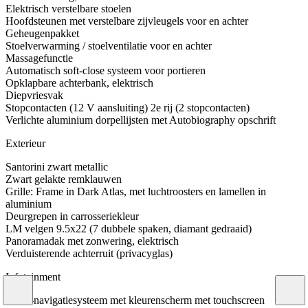
Elektrisch verstelbare stoelen
Hoofdsteunen met verstelbare zijvleugels voor en achter
Geheugenpakket
Stoelverwarming / stoelventilatie voor en achter
Massagefunctie
Automatisch soft-close systeem voor portieren
Opklapbare achterbank, elektrisch
Diepvriesvak
Stopcontacten (12 V aansluiting) 2e rij (2 stopcontacten)
Verlichte aluminium dorpellijsten met Autobiography opschrift
Exterieur
Santorini zwart metallic
Zwart gelakte remklauwen
Grille: Frame in Dark Atlas, met luchtroosters en lamellen in
aluminium
Deurgrepen in carrosseriekleur
LM velgen 9.5x22 (7 dubbele spaken, diamant gedraaid)
Panoramadak met zonwering, elektrisch
Verduisterende achterruit (privacyglas)
Infotainment
HDD-navigatiesysteem met kleurenscherm met touchscreen