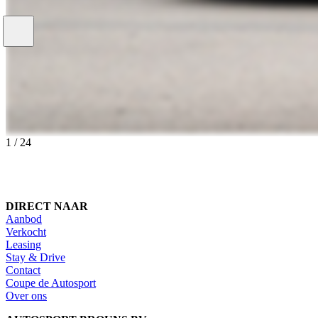
1
/
24
DIRECT NAAR
Aanbod
Verkocht
Leasing
Stay & Drive
Contact
Coupe de Autosport
Over ons