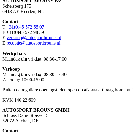
AUTOSPORT BROUNS BV
Schelsberg 175
6413 AE Heerlen, NL
Contact
T
+31(0)45 572 55 07
F +31(0)45 572 98 39
E
verkoop@autosportbrouns.nl
E
receptie@autosportbrouns.nl
Werkplaats
Maandag t/m vrijdag: 08:30-17:00
Verkoop
Maandag t/m vrijdag: 08:30-17:30
Zaterdag: 10:00-15:00
Buiten de reguliere openingstijden open op afspraak. Graag horen wij
KVK 140 22 609
AUTOSPORT BROUNS GMBH
Schloss-Rahe-Strasse 15
52072 Aachen, DE
Contact