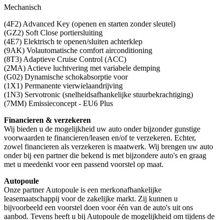
Mechanisch
(4F2) Advanced Key (openen en starten zonder sleutel)
(GZ2) Soft Close portiersluiting
(4E7) Elektrisch te openen/sluiten achterklep
(9AK) Volautomatische comfort airconditioning
(8T3) Adaptieve Cruise Control (ACC)
(2MA) Actieve luchtvering met variabele demping
(G02) Dynamische schokabsorptie voor
(1X1) Permanente vierwielaandrijving
(1N3) Servotronic (snelheidsafhankelijke stuurbekrachtiging)
(7MM) Emissieconcept - EU6 Plus
Financieren & verzekeren
Wij bieden u de mogelijkheid uw auto onder bijzonder gunstige
voorwaarden te financieren/leasen en/of te verzekeren. Echter,
zowel financieren als verzekeren is maatwerk. Wij brengen uw auto
onder bij een partner die bekend is met bijzondere auto's en graag
met u meedenkt voor een passend voorstel op maat.
Autopoule
Onze partner Autopoule is een merkonafhankelijke
leasemaatschappij voor de zakelijke markt. Zij kunnen u
bijvoorbeeld een voorstel doen voor één van de auto's uit ons
aanbod. Tevens heeft u bij Autopoule de mogelijkheid om tijdens de