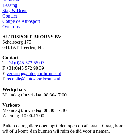
Leasing
Stay & Drive
Contact
Coupe de Autosport
Over ons
AUTOSPORT BROUNS BV
Schelsberg 175
6413 AE Heerlen, NL
Contact
T
+31(0)45 572 55 07
F +31(0)45 572 98 39
E
verkoop@autosportbrouns.nl
E
receptie@autosportbrouns.nl
Werkplaats
Maandag t/m vrijdag: 08:30-17:00
Verkoop
Maandag t/m vrijdag: 08:30-17:30
Zaterdag: 10:00-15:00
Buiten de reguliere openingstijden open op afspraak. Graag horen
wij of u komt, dan kunnen wij ruim de tijd voor u nemen.