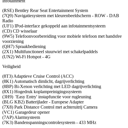
Infotainment
(RSE) Bentley Rear Seat Entertainment System
(7Q9) Navigatiesysteem met kleurenbeeldscherm - ROW - DAB
Radio
(UF1) IPod-interface gekoppeld aan infotainmentsysteem
(CD) CD wisselaar
(9W5) Telefoonvoorbereiding voor mobiele telefoon met handsfee
voorziening
(QH7) Spraakbediening
(2X1) Multifunctioneel stuurwiel met schakelpaddels
(UN2) Wi-Fi Hotspot - 4G
Veiligheid
(8T3) Adaptieve Cruise Control (ACC)
(8K1) Automatisch dimlicht, dagrijverlichting
(8BP) Bi-Xenon verlichting met LED dagrijverlichting
(8X1) Hogedruk koplampreinigingssysteem
(3H9) 'Easy Entry' instapfunctie voor rugleuning
(BLG KB2) Batterijlader - Europese Adapter
(7X8) Park Distance Control met achteruitrij Camera
(VC1) Garagedeur opener
(7AP) Alarmsysteem
(7K3) Bandenspanningscontrolesysteem - 433 MHz