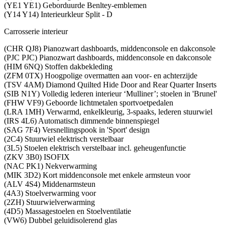
(YE1 YE1) Geborduurde Benltey-emblemen
(Y14 Y14) Interieurkleur Split - D
Carrosserie interieur
(CHR QJ8) Pianozwart dashboards, middenconsole en dakconsole
(PJC PJC) Pianozwart dashboards, middenconsole en dakconsole
(HIM 6NQ) Stoffen dakbekleding
(ZFM 0TX) Hoogpolige overmatten aan voor- en achterzijde
(TSV 4AM) Diamond Quilted Hide Door and Rear Quarter Inserts
(SIB N1Y) Volledig lederen interieur ‘Mulliner’; stoelen in 'Brunel'
(FHW VF9) Geboorde lichtmetalen sportvoetpedalen
(LRA 1MH) Verwarmd, enkelkleurig, 3-spaaks, lederen stuurwiel
(IRS 4L6) Automatisch dimmende binnenspiegel
(SAG 7F4) Versnellingspook in 'Sport' design
(2C4) Stuurwiel elektrisch verstelbaar
(3L5) Stoelen elektrisch verstelbaar incl. geheugenfunctie
(ZKV 3B0) ISOFIX
(NAC PK1) Nekverwarming
(MIK 3D2) Kort middenconsole met enkele armsteun voor
(ALV 4S4) Middenarmsteun
(4A3) Stoelverwarming voor
(2ZH) Stuurwielverwarming
(4D5) Massagestoelen en Stoelventilatie
(VW6) Dubbel geluidisolerend glas