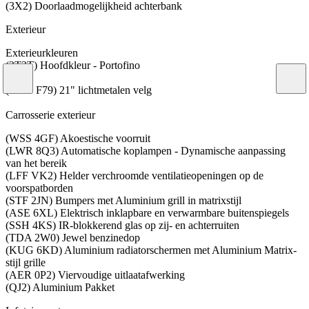
(3X2) Doorlaadmogelijkheid achterbank
Exterieur
Exterieurkleuren
(2T2T) Hoofdkleur - Portofino
(RAD F79) 21" lichtmetalen velg
Carrosserie exterieur
(WSS 4GF) Akoestische voorruit
(LWR 8Q3) Automatische koplampen - Dynamische aanpassing
van het bereik
(LFF VK2) Helder verchroomde ventilatieopeningen op de
voorspatborden
(STF 2JN) Bumpers met Aluminium grill in matrixstijl
(ASE 6XL) Elektrisch inklapbare en verwarmbare buitenspiegels
(SSH 4KS) IR-blokkerend glas op zij- en achterruiten
(TDA 2W0) Jewel benzinedop
(KUG 6KD) Aluminium radiatorschermen met Aluminium Matrix-
stijl grille
(AER 0P2) Viervoudige uitlaatafwerking
(QJ2) Aluminium Pakket