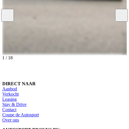
1
/
18
DIRECT NAAR
Aanbod
Verkocht
Leasing
Stay & Drive
Contact
Coupe de Autosport
Over ons