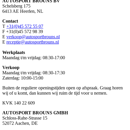
AUTOSPORT BROUNS BV
Schelsberg 175
6413 AE Heerlen, NL
Contact
T
+31(0)45 572 55 07
F +31(0)45 572 98 39
E
verkoop@autosportbrouns.nl
E
receptie@autosportbrouns.nl
Werkplaats
Maandag t/m vrijdag: 08:30-17:00
Verkoop
Maandag t/m vrijdag: 08:30-17:30
Zaterdag: 10:00-15:00
Buiten de reguliere openingstijden open op afspraak. Graag horen
wij of u komt, dan kunnen wij ruim de tijd voor u nemen.
KVK 140 22 609
AUTOSPORT BROUNS GMBH
Schloss-Rahe-Strasse 15
52072 Aachen, DE