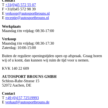
Contact
T
+31(0)45 572 55 07
F +31(0)45 572 98 39
E
verkoop@autosportbrouns.nl
E
receptie@autosportbrouns.nl
Werkplaats
Maandag t/m vrijdag: 08:30-17:00
Verkoop
Maandag t/m vrijdag: 08:30-17:30
Zaterdag: 10:00-15:00
Buiten de reguliere openingstijden open op afspraak. Graag horen
wij of u komt, dan kunnen wij ruim de tijd voor u nemen.
KVK 140 22 609
AUTOSPORT BROUNS GMBH
Schloss-Rahe-Strasse 15
52072 Aachen, DE
Contact
T
+49 (0)157 72519993
E
verkauf@autosportbrouns.de