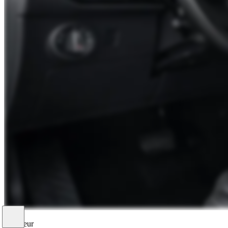
1
/
9
Exterieur