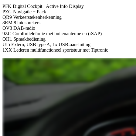
PFK Digital Cockpit - Active Info Display
PZG Navigatie + Pack
QR9 Verkeerstekenherkenning
8RM 8 luidsprekers
QV3 DAB-radio
9ZC Comforttelefonie met buitenantenne en (rSAP)
QH1 Spraakbediening
UI5 Extern, USB type A, 1x USB-aansluiting
1XX Lederen multifunctioneel sportstuur met Tiptronic