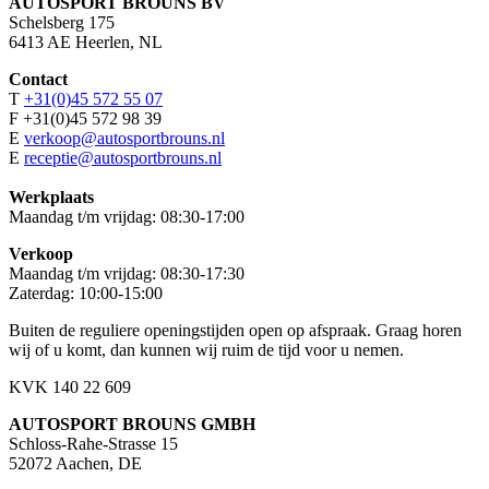
AUTOSPORT BROUNS BV
Schelsberg 175
6413 AE Heerlen, NL
Contact
T
+31(0)45 572 55 07
F +31(0)45 572 98 39
E
verkoop@autosportbrouns.nl
E
receptie@autosportbrouns.nl
Werkplaats
Maandag t/m vrijdag: 08:30-17:00
Verkoop
Maandag t/m vrijdag: 08:30-17:30
Zaterdag: 10:00-15:00
Buiten de reguliere openingstijden open op afspraak. Graag horen
wij of u komt, dan kunnen wij ruim de tijd voor u nemen.
KVK 140 22 609
AUTOSPORT BROUNS GMBH
Schloss-Rahe-Strasse 15
52072 Aachen, DE