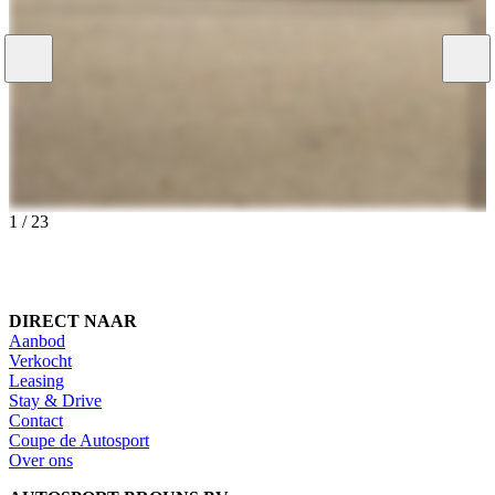
1
/
23
DIRECT NAAR
Aanbod
Verkocht
Leasing
Stay & Drive
Contact
Coupe de Autosport
Over ons