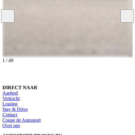
1
/
49
DIRECT NAAR
Aanbod
Verkocht
Leasing
Stay & Drive
Contact
Coupe de Autosport
Over ons