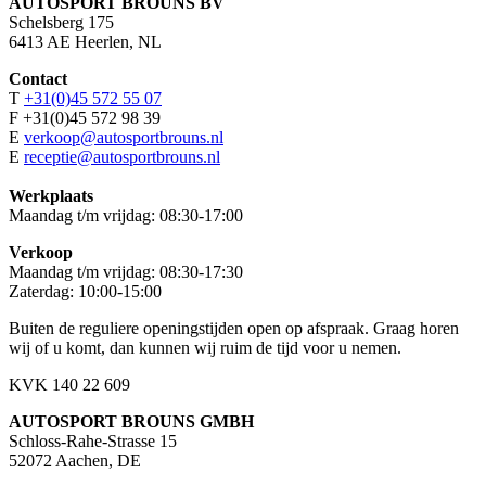
AUTOSPORT BROUNS BV
Schelsberg 175
6413 AE Heerlen, NL
Contact
T
+31(0)45 572 55 07
F +31(0)45 572 98 39
E
verkoop@autosportbrouns.nl
E
receptie@autosportbrouns.nl
Werkplaats
Maandag t/m vrijdag: 08:30-17:00
Verkoop
Maandag t/m vrijdag: 08:30-17:30
Zaterdag: 10:00-15:00
Buiten de reguliere openingstijden open op afspraak. Graag horen
wij of u komt, dan kunnen wij ruim de tijd voor u nemen.
KVK 140 22 609
AUTOSPORT BROUNS GMBH
Schloss-Rahe-Strasse 15
52072 Aachen, DE