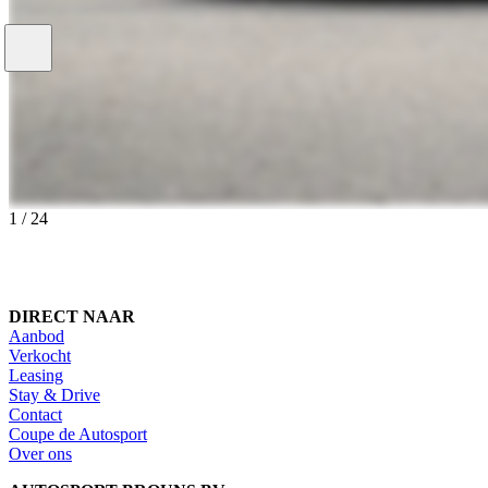
1
/
24
DIRECT NAAR
Aanbod
Verkocht
Leasing
Stay & Drive
Contact
Coupe de Autosport
Over ons