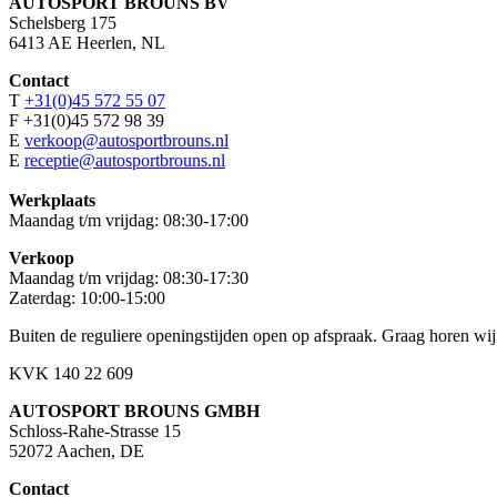
AUTOSPORT BROUNS BV
Schelsberg 175
6413 AE Heerlen, NL
Contact
T
+31(0)45 572 55 07
F +31(0)45 572 98 39
E
verkoop@autosportbrouns.nl
E
receptie@autosportbrouns.nl
Werkplaats
Maandag t/m vrijdag: 08:30-17:00
Verkoop
Maandag t/m vrijdag: 08:30-17:30
Zaterdag: 10:00-15:00
Buiten de reguliere openingstijden open op afspraak. Graag horen wij
KVK 140 22 609
AUTOSPORT BROUNS GMBH
Schloss-Rahe-Strasse 15
52072 Aachen, DE
Contact