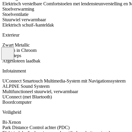
Elektrisch verstelbare Comfortstoelen met lendensteunverstelling en
Stoelverwarming
Stoelventilatie
Stuurwiel verwarmbaar
Elektrisch schuif-/kanteldak
Exterieur
Zwart Metallic
Velgen in Chroom
Side-steps
Afgesloteen laadbak
Infotainment
UConnect Smartouch Multimedia-System mit Navigationssysteem
ALPINE Sound Systeem
Multifunctioneel stuurwiel, verwarmbaar
UConnect (met Bluetooth)
Boordcomputer
Veiligheid
Bi-Xenon
Park Distance Control achter (PDC)