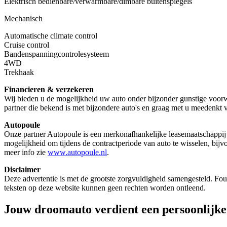
Elektrisch bedienbare/verwarmbare/dimbare buitenspiegels
Mechanisch
Automatische climate control
Cruise control
Bandenspanningcontrolesysteem
4WD
Trekhaak
Financieren & verzekeren
Wij bieden u de mogelijkheid uw auto onder bijzonder gunstige voorwa
partner die bekend is met bijzondere auto's en graag met u meedenkt 
Autopoule
Onze partner Autopoule is een merkonafhankelijke leasemaatschappij v
mogelijkheid om tijdens de contractperiode van auto te wisselen, bijvo
meer info zie
www.autopoule.nl
.
Disclaimer
Deze advertentie is met de grootste zorgvuldigheid samengesteld. Fouten
teksten op deze website kunnen geen rechten worden ontleend.
Jouw droomauto verdient een persoonlijk