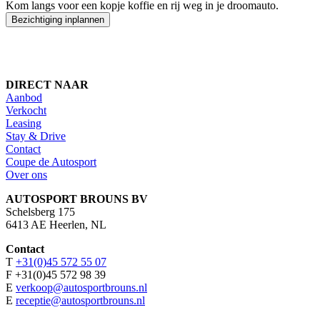
Kom langs voor een kopje koffie en rij weg in je droomauto.
Bezichtiging inplannen
DIRECT NAAR
Aanbod
Verkocht
Leasing
Stay & Drive
Contact
Coupe de Autosport
Over ons
AUTOSPORT BROUNS BV
Schelsberg 175
6413 AE Heerlen, NL
Contact
T
+31(0)45 572 55 07
F +31(0)45 572 98 39
E
verkoop@autosportbrouns.nl
E
receptie@autosportbrouns.nl